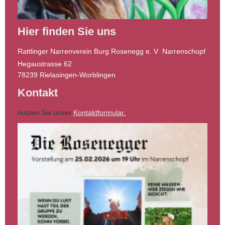
Hier finden Sie uns
Rattlinger Narrenverein Burg Rosenegg e. V Narrenschopf
Hegaustrasse 62
78239
Rielasingen-Worblingen
Kontakt
nutzen Sie unser
Kontaktformular.